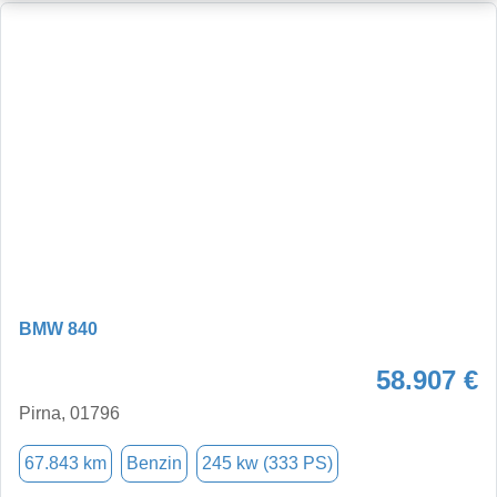
BMW 840
58.907 €
Pirna, 01796
67.843 km
Benzin
245 kw (333 PS)