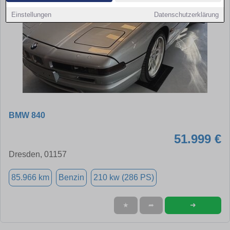
Einstellungen
Datenschutzerklärung
BMW 840
51.999 €
Dresden, 01157
85.966 km
Benzin
210 kw (286 PS)
➜
★
➦