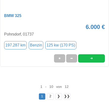
BMW 325
6.000 €
Pohrsdorf, 01737
197.287 km
Benzin
125 kw (170 PS)
➜
★
➦
1 - 10 von 12
1
2
❯
❯❯