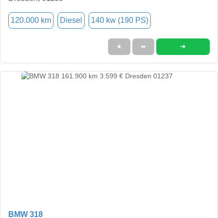
120.000 km
Diesel
140 kw (190 PS)
➜
★
➦
BMW 318