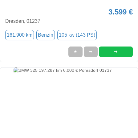
3.599 €
Dresden, 01237
161.900 km
Benzin
105 kw (143 PS)
➜
★
➦