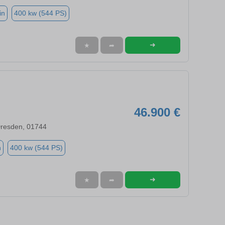
in
400 kw (544 PS)
➜
★
➦
46.900 €
Dresden, 01744
n
400 kw (544 PS)
➜
★
➦