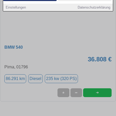
Einstellungen
Datenschutzerklärung
BMW 540
36.808 €
Pirna, 01796
86.291 km
Diesel
235 kw (320 PS)
➜
★
➦