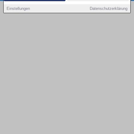
Copyright © 2000 - 2026 | 1A Infosysteme GmbH | Content by: 1a-sites-autos
Einstellungen
Datenschutzerklärung
09.08.2026