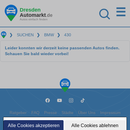
☰
Dresden
Automarkt
.de
Autos einfach finden
❯
SUCHEN
❯
BMW
❯
430
Leider konnten wir derzeit keine passenden Autos finden.
Schauen Sie bald wieder vorbei!
Ratgeber
FAQ
Presse
Städte
Über Uns
Impressum
Datenschutz
Cookies
Alle Cookies akzeptieren
Alle Cookies ablehnen