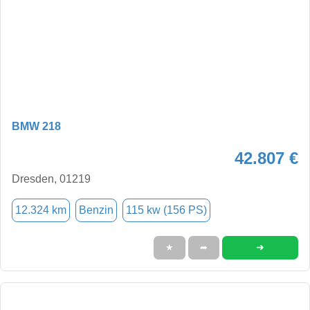
BMW 218
42.807 €
Dresden, 01219
12.324 km
Benzin
115 kw (156 PS)
➜
★
➦