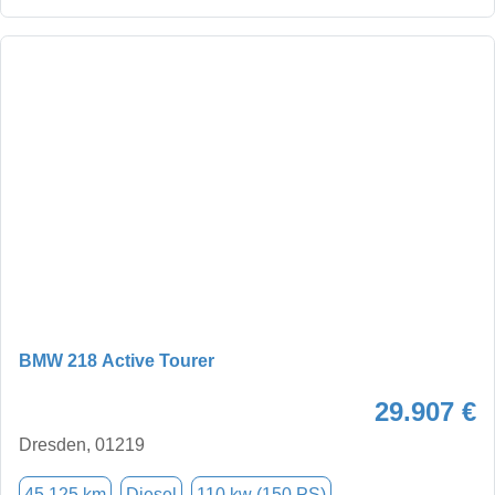
BMW 218 Active Tourer
29.907 €
Dresden, 01219
45.125 km
Diesel
110 kw (150 PS)