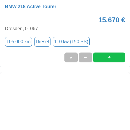
BMW 218 Active Tourer
15.670 €
Dresden, 01067
105.000 km
Diesel
110 kw (150 PS)
➜
★
➦