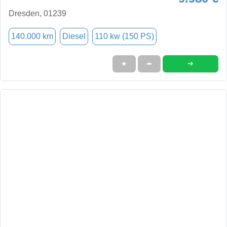
Dresden, 01239
140.000 km
Diesel
110 kw (150 PS)
➜
★
➦