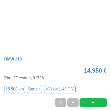
BMW 218
14.950 €
Pirna/ Dresden, 01796
65.500 km
Benzin
103 kw (140 PS)
➜
★
➦