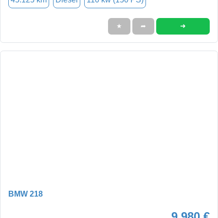
➜
★
➦
BMW 218
9.980 €