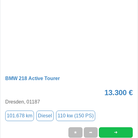
BMW 218 Active Tourer
13.300 €
Dresden, 01187
101.678 km
Diesel
110 kw (150 PS)
➜
★
➦