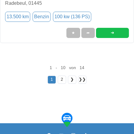
Radebeul, 01445
13.500 km
Benzin
100 kw (136 PS)
➜
★
➦
1 - 10 von 14
1
2
❯
❯❯