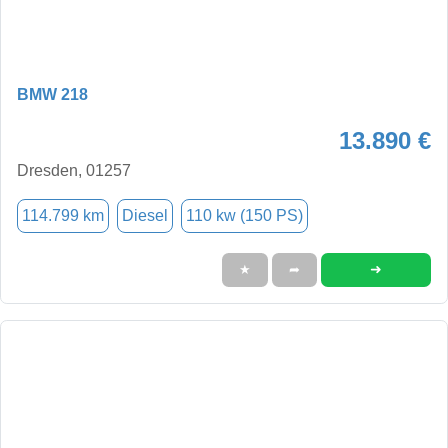
BMW 218
13.890 €
Dresden, 01257
114.799 km
Diesel
110 kw (150 PS)
➜
★
➦