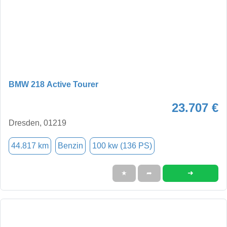
BMW 218 Active Tourer
23.707 €
Dresden, 01219
44.817 km
Benzin
100 kw (136 PS)
➜
★
➦