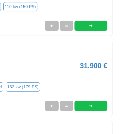
110 kw (150 PS)
➜
★
➦
31.900 €
l
132 kw (179 PS)
➜
★
➦