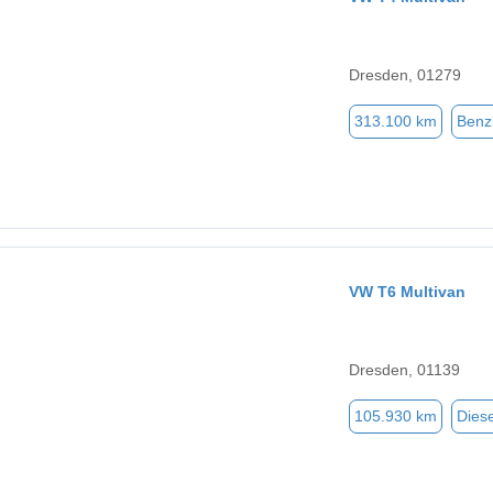
Dresden, 01279
313.100 km
Benz
VW T6 Multivan
Dresden, 01139
105.930 km
Diese