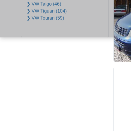
❯ VW Taigo (46)
❯ VW Tiguan (104)
❯ VW Touran (59)