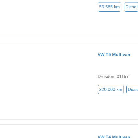
56.585 km
Diesel
VW T5 Multivan
Dresden, 01157
220.000 km
Diese
VW T4 Multivan