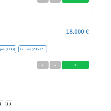
18.000 €
gas (LPG)
173 kw (235 PS)
➜
★
➦
❯
❯❯