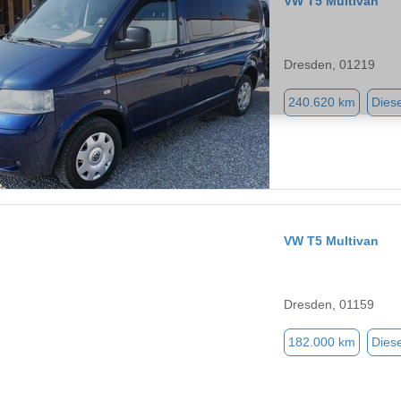
VW T5 Multivan
Dresden, 01219
240.620 km
Diese
VW T5 Multivan
Dresden, 01159
182.000 km
Diese