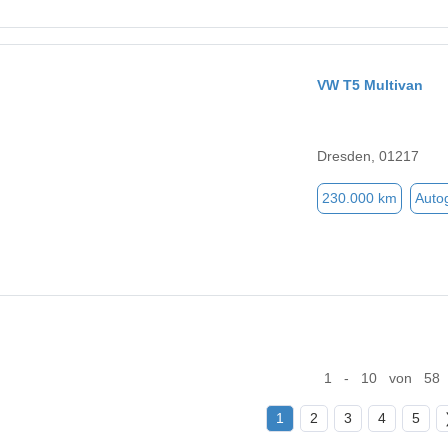
VW T5 Multivan
Dresden, 01217
230.000 km
Auto
1 - 10 von 58
1
2
3
4
5