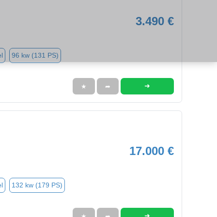
3.490 €
l
96 kw (131 PS)
➜
★
➦
17.000 €
l
132 kw (179 PS)
➜
★
➦