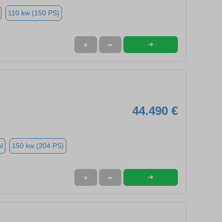
110 kw (150 PS)
➜
★
➦
44.490 €
l
150 kw (204 PS)
➜
★
➦