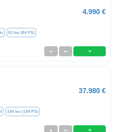
4.990 €
in
62 kw (84 PS)
➜
★
➦
37.980 €
l
146 kw (199 PS)
➜
★
➦