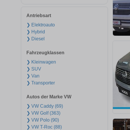
Antriebsart
❯ Elektroauto
❯ Hybrid
❯ Diesel
Fahrzeugklassen
❯ Kleinwagen
❯ SUV
❯ Van
❯ Transporter
Autos der Marke VW
❯ VW Caddy (69)
❯ VW Golf (363)
❯ VW Polo (90)
❯ VW T-Roc (88)