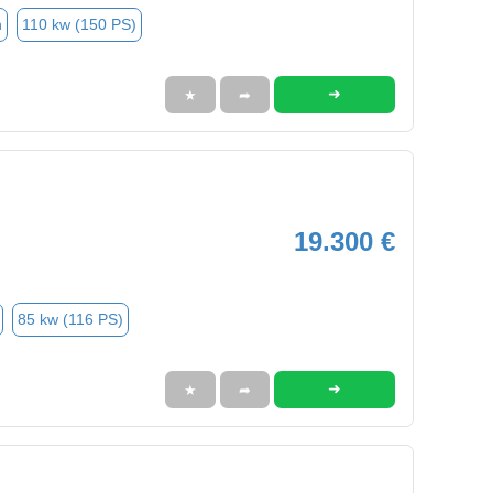
n
110 kw (150 PS)
➜
★
➦
19.300 €
85 kw (116 PS)
➜
★
➦