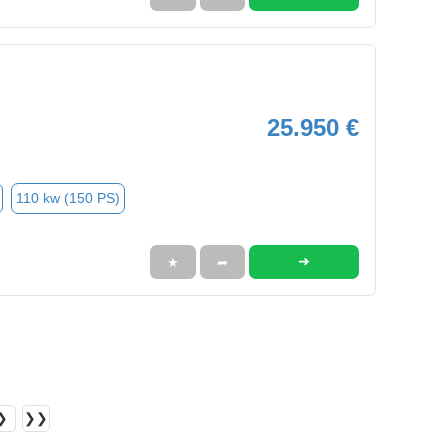
25.950 €
110 kw (150 PS)
➜
★
➦
❯
❯❯