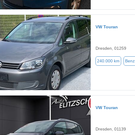
VW Touran
Dresden, 01259
240.000 km
Benz
VW Touran
Dresden, 01139