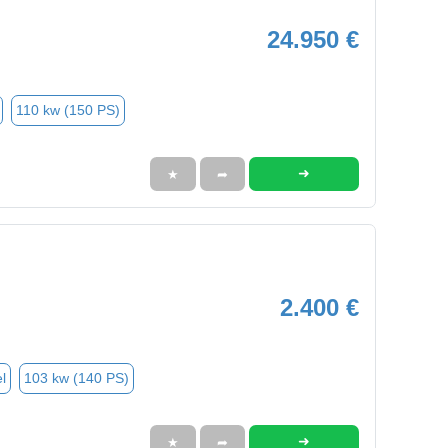
24.950 €
110 kw (150 PS)
➜
★
➦
2.400 €
l
103 kw (140 PS)
➜
★
➦