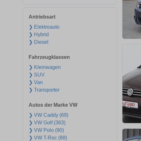
Antriebsart
❯ Elektroauto
❯ Hybrid
❯ Diesel
Fahrzeugklassen
❯ Kleinwagen
❯ SUV
❯ Van
❯ Transporter
Autos der Marke VW
❯ VW Caddy (69)
❯ VW Golf (363)
❯ VW Polo (90)
❯ VW T-Roc (88)