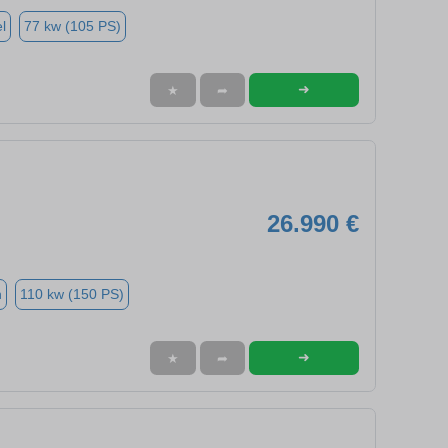
l
77 kw (105 PS)
➜
★
➦
26.990 €
n
110 kw (150 PS)
➜
★
➦