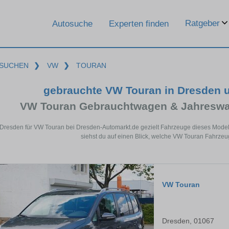
Ratgeber
Autosuche
Experten finden
SUCHEN
❯
VW
❯
TOURAN
gebrauchte VW Touran in Dresden 
VW Touran Gebrauchtwagen & Jahreswa
 Dresden für VW Touran bei Dresden-Automarkt.de gezielt Fahrzeuge dieses Mode
siehst du auf einen Blick, welche VW Touran Fahrzeu
VW Touran
Dresden, 01067