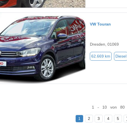
VW Touran
Dresden, 01069
62.669 km
Diesel
1 - 10 von 80
1
2
3
4
5