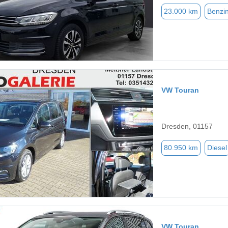
23.000 km
Benzi
VW Touran
Dresden, 01157
80.950 km
Diesel
VW Touran