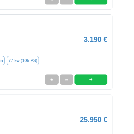
3.190 €
in
77 kw (105 PS)
➜
★
➦
25.950 €