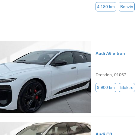
4.180 km
Benzin
Audi A6 e-tron
Dresden, 01067
9.900 km
Elektro
Audi Q3