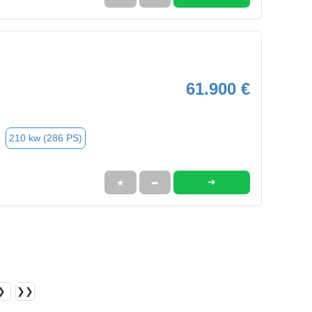
61.900 €
210 kw (286 PS)
➜
★
➦
❯
❯❯