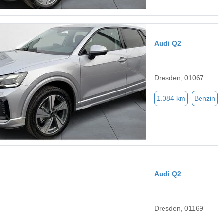
Audi Q2
Dresden, 01067
1.084 km
Benzin
Audi Q2
Dresden, 01169