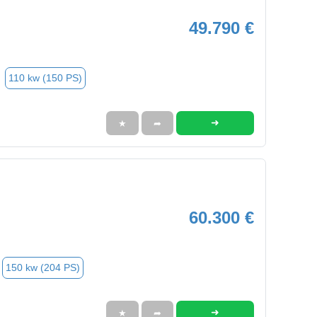
49.790 €
110 kw (150 PS)
➜
★
➦
60.300 €
150 kw (204 PS)
➜
★
➦