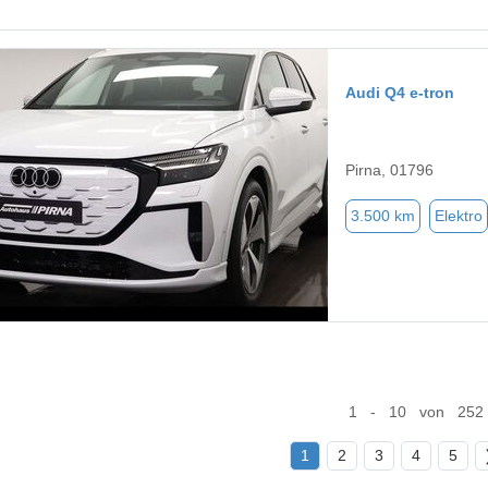
Audi Q4 e-tron
Pirna, 01796
3.500 km
Elektro
1 - 10 von 252
1
2
3
4
5