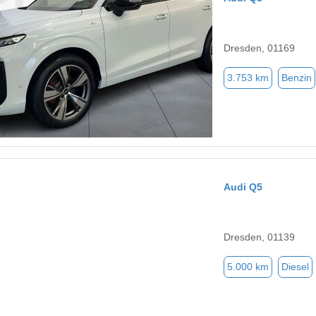
Dresden, 01169
3.753 km
Benzin
Audi Q5
Dresden, 01139
5.000 km
Diesel