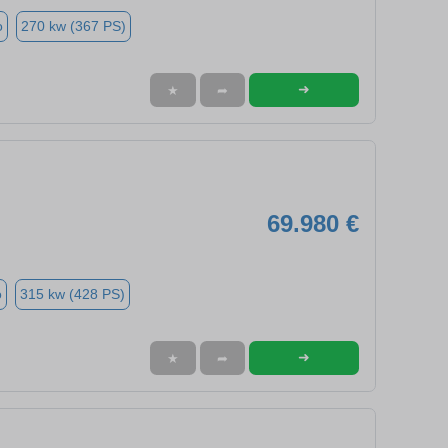
o
270 kw (367 PS)
➜
★
➦
69.980 €
o
315 kw (428 PS)
➜
★
➦