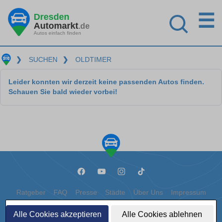
☰
Dresden
Automarkt
.de
Autos einfach finden
❯
SUCHEN
❯
OLDTIMER
Leider konnten wir derzeit keine passenden Autos finden.
Schauen Sie bald wieder vorbei!
Ratgeber
FAQ
Presse
Städte
Über Uns
Impressum
Datenschutz
Cookies
Alle Cookies akzeptieren
Alle Cookies ablehnen