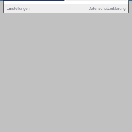
Copyright © 2000 - 2026 | 1A Infosysteme GmbH | Content by: 1a-sites-autos
Einstellungen
Datenschutzerklärung
09.08.2026