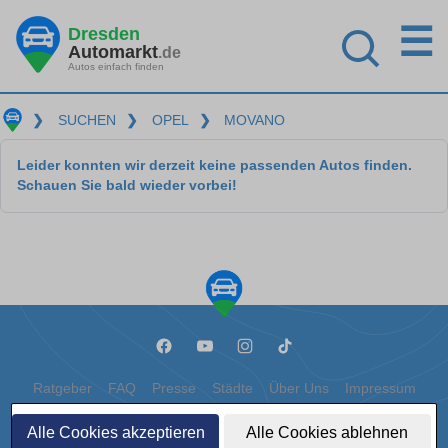
☰
Dresden
Automarkt
.de
Autos einfach finden
❯
SUCHEN
❯
OPEL
❯
MOVANO
Leider konnten wir derzeit keine passenden Autos finden.
Schauen Sie bald wieder vorbei!
Ratgeber
FAQ
Presse
Städte
Über Uns
Impressum
Datenschutz
Cookies
Alle Cookies akzeptieren
Alle Cookies ablehnen