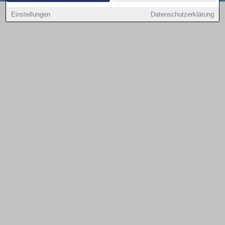
Copyright © 2000 - 2026 | 1A Infosysteme GmbH | Content by: 1a-sites-autos
Einstellungen
Datenschutzerklärung
08.08.2026