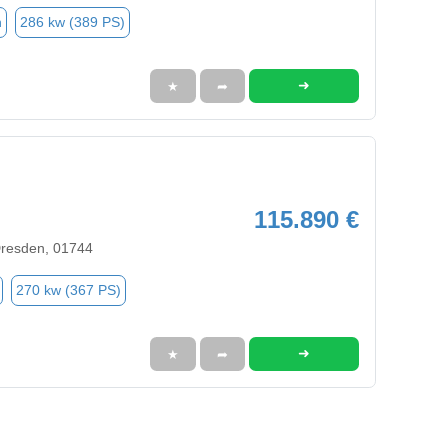
n
286 kw (389 PS)
➜
★
➦
115.890 €
Dresden, 01744
270 kw (367 PS)
➜
★
➦