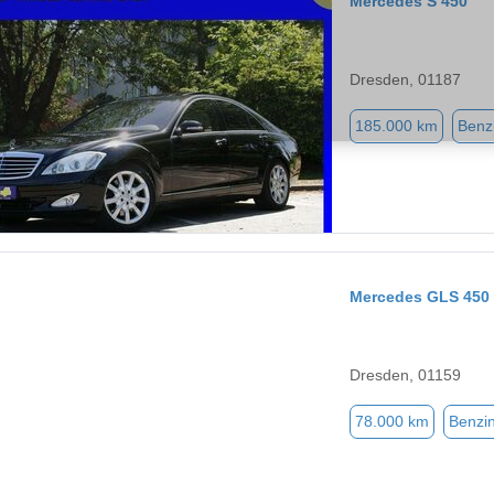
Mercedes S 450
Dresden, 01187
185.000 km
Benz
Mercedes GLS 450
Dresden, 01159
78.000 km
Benzi