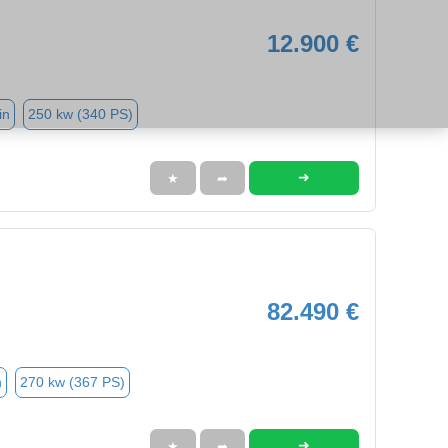
12.900 €
in
250 kw (340 PS)
➜
★
➦
82.490 €
n
270 kw (367 PS)
➜
★
➦