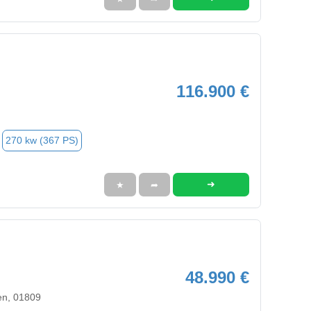
116.900 €
270 kw (367 PS)
➜
★
➦
48.990 €
en, 01809