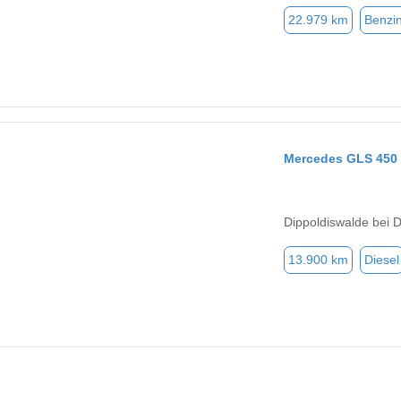
22.979 km
Benzi
Mercedes GLS 450
Dippoldiswalde bei 
13.900 km
Diesel