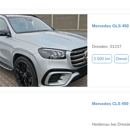
Mercedes GLS 450
Dresden, 01237
3.500 km
Diesel
Mercedes CLS 450
Heidenau bei Dresd