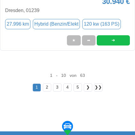
30.940 €
Dresden, 01239
27.996 km
Hybrid (Benzin/Elekt
120 kw (163 PS)
➜
★
➦
1 - 10 von 63
1
2
3
4
5
❯
❯❯