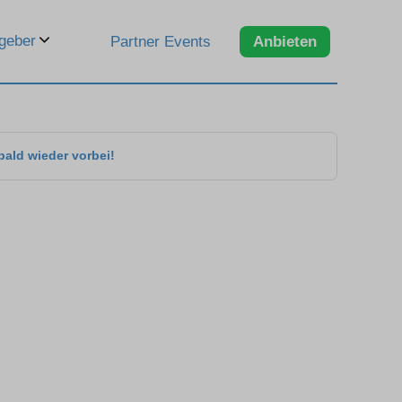
geber
Partner Events
Anbieten
bald wieder vorbei!