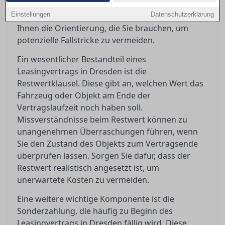
Frage, was passiert, wenn Sie den Vertrag
Einstellungen
vorzeitig beenden möchten. Dieser Artikel gibt
Datenschutzerklärung
Ihnen die Orientierung, die Sie brauchen, um
potenzielle Fallstricke zu vermeiden.
Ein wesentlicher Bestandteil eines
Leasingvertrags in Dresden ist die
Restwertklausel. Diese gibt an, welchen Wert das
Fahrzeug oder Objekt am Ende der
Vertragslaufzeit noch haben soll.
Missverständnisse beim Restwert können zu
unangenehmen Überraschungen führen, wenn
Sie den Zustand des Objekts zum Vertragsende
überprüfen lassen. Sorgen Sie dafür, dass der
Restwert realistisch angesetzt ist, um
unerwartete Kosten zu vermeiden.
Eine weitere wichtige Komponente ist die
Sonderzahlung, die häufig zu Beginn des
Leasingvertrags in Dresden fällig wird. Diese