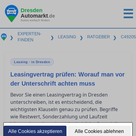
Dresden
☰
Automarkt
.de
Autos einfach finden
EXPERTEN-
LEASING
RATGEBER
C49205
❯
❯
❯
❯
FINDEN
Leasing · in Dresden
Leasingvertrag prüfen: Worauf man vor
der Unterschrift achten muss
Bevor Sie einen Leasingvertrag in Dresden
unterschreiben, ist es entscheidend, die
wichtigsten Klauseln genau zu prüfen. Begriffe
wie Restwert, Sonderzahlung und Laufzeit
können komplex sein und erhebliche finanzielle
Auswirkungen haben. Zudem stellt sich oft die
Alle Cookies akzeptieren
Alle Cookies ablehnen