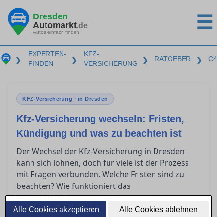
Dresden
☰
Automarkt
.de
Autos einfach finden
EXPERTEN-
KFZ-
RATGEBER
C4
❯
❯
❯
❯
FINDEN
VERSICHERUNG
KFZ-Versicherung · in Dresden
Kfz-Versicherung wechseln: Fristen,
Kündigung und was zu beachten ist
Der Wechsel der Kfz-Versicherung in Dresden
kann sich lohnen, doch für viele ist der Prozess
mit Fragen verbunden. Welche Fristen sind zu
beachten? Wie funktioniert das
Sonderkündigungsrecht? Diese und weitere
Punkte sorgen häufig für Verwirrung. In diesem
Alle Cookies akzeptieren
Alle Cookies ablehnen