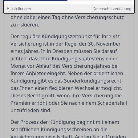
Ratgeber erfahren Sie, wie Sie Ihre Kfz-
Einstellungen
Versicherung effizient kündigen und wechseln,
Datenschutzerklärung
ohne dabei einen Tag ohne Versicherungsschutz
zu riskieren.
Der reguläre Kündigungszeitpunkt für Ihre Kfz-
Versicherung ist in der Regel der 30. November
eines Jahres. In in Dresden müssen Sie darauf
achten, dass Ihre Kündigung spätestens einen
Monat vor Ablauf des Versicherungsjahres bei
Ihrem Anbieter eingeht. Neben der ordentlichen
Kündigung gibt es das Sonderkündigungsrecht,
das Ihnen einen flexibleren Wechsel ermöglicht.
Dieses Recht greift, wenn Ihre Versicherung die
Prämien erhöht oder Sie nach einem Schadensfall
unzufrieden sind.
Der Prozess der Kündigung beginnt mit einem
schriftlichen Kündigungsschreiben an die
Versicherungsgesellschaft. Achten Sie in Dresden