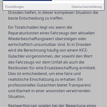
bei denen man jedoch Vorsicht walten lassen
sollte. Ein erfahrener Gutachter kann Ihnen in
Einstellungen
Datenschutzerklärung
Dresden helfen, in dieser komplexen Situation die
beste Entscheidung zu treffen.
Ein Totalschaden liegt vor, wenn die
Reparaturkosten eines Fahrzeugs den aktuellen
Wiederbeschaffungswert übersteigen oder
wirtschaftlich unzumutbar sind. In in Dresden
wird die Berechnung häufig von einem
KFZ-
vorgenommen, der sowohl den Wert
Gutachter
des Fahrzeugs vor dem Unfall als auch die
Restkosten für eine Ersatzbeschaffung ermittelt.
Dies ist entscheidend, um eine faire und
realistische Einschätzung zu erhalten. Ein
professionelles Gutachten bietet Transparenz
und Klarheit in einer ansonsten verwirrenden
Situation.
Restwertbörsen spielen bei der Bewertung eines