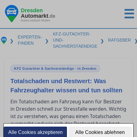
Dresden
☰
Automarkt
.de
Autos einfach finden
KFZ-GUTACHTER-
EXPERTEN-
UND-
RATGEBER
❯
❯
❯
FINDEN
SACHVERSTAENDIGE
KFZ Gutachter & Sachverständige · in Dresden
Totalschaden und Restwert: Was
Fahrzeughalter wissen und tun sollten
Ein Totalschaden am Fahrzeug kann für Besitzer
in Dresden schnell zur Stressfalle werden. Wichtig
ist zu verstehen, was genau einen Totalschaden
ausmacht und wie sich der Restwert berechnet.
Zudem spielen Restwertbörsen häufig eine Rolle,
Alle Cookies akzeptieren
Alle Cookies ablehnen