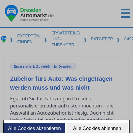
Dresden
☰
Automarkt
.de
Autos einfach finden
ERSATZTEILE-
EXPERTEN-
UND-
RATGEBER
C49
❯
❯
❯
❯
FINDEN
ZUBEHOER
Ersatzteile & Zubehör · in Dresden
Zubehör fürs Auto: Was eingetragen
werden muss und was nicht
Egal, ob Sie Ihr Fahrzeug in Dresden
personalisieren oder aufrüsten möchten – die
Auswahl an Autozubehör ist riesig. Doch nicht
jedes Anbauteil darf bedenkenlos angebracht
werden. In diesem Ratgeber klären wir, welche
Alle Cookies akzeptieren
Alle Cookies ablehnen