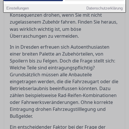
Zubehörteile eingetragen werden müssen, was
ABE und Teilegutachten bedeuten und welche
Einstellungen
Datenschutzerklärung
Konsequenzen drohen, wenn Sie mit nicht
zugelassenem
fahren. Finden Sie heraus,
Zubehör
was wirklich wichtig ist, um böse
Überraschungen zu vermeiden.
In in Dresden erfreuen sich Autoenthusiasten
einer breiten Palette an Zubehörteilen, von
Spoilern bis zu Felgen. Doch die Frage stellt sich:
Welche Teile sind eintragungspflichtig?
Grundsätzlich müssen alle Anbauteile
eingetragen werden, die die Fahrzeugart oder die
Betriebserlaubnis beeinflussen könnten. Dazu
zählen beispielsweise Rad-Reifen-Kombinationen
oder Fahrwerksveränderungen. Ohne korrekte
Eintragung drohen Fahrzeugstilllegung und
Bußgelder.
Ein entscheidender Faktor bei der Frage der