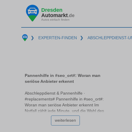
Dresden
Automarkt
.de
Autos einfach finden
❯
EXPERTEN-FINDEN
❯
ABSCHLEPPDIENST-U
Pannenhilfe in #seo_ort#: Woran man
seriöse Anbieter erkennt
Abschleppdienst & Pannenhilfe ·
#replacements# Pannenhilfe in #seo_ort#:
Woran man seriöse Anbieter erkennt Im
Notfall zählt jede Minute, und die Wahl des
richtigen Pannendienstes #replacements#
weiterlesen
kann entscheidend sein. Doch wie erkennt
man einen seriösen Anbieter, der