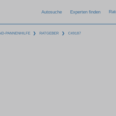
Rat
Autosuche
Experten finden
ND-PANNENHILFE
❯
RATGEBER
❯
C49187