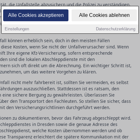
tät, die Unfallstelle abzusichern und die Polizei zu verständigen.
 lokaler
die Bergung des Fahrzeugs. Der Ablauf
Abschleppdienst
Alle Cookies akzeptieren
Alle Cookies ablehnen
ahrzeug wird aufgeladen und zu einem sicheren Ort transportiert.
r, dass die Straße schnell wieder frei ist und eventuelle
Einstellungen
Datenschutzerklärung
all können erheblich sein, doch in den meisten Fällen
 diese Kosten, wenn Sie nicht der Unfallverursacher sind. Wenn
eift Ihre eigene Kfz-Versicherung, sofern entsprechende
sden sind die lokalen Abschleppdienste mit den
rn sich oft direkt um die Abrechnung. Ein wichtiger Schritt ist,
ufzunehmen, um das weitere Vorgehen zu klären.
all nicht mehr fahrbereit ist, sollten Sie vermeiden, es selbst
hrdungen auszuschließen. Stattdessen ist es ratsam, den
m eine sichere Bergung zu gewährleisten. Überlassen Sie
über den Transportort den Fachleuten. So stellen Sie sicher, dass
 mit den Versicherungsrichtlinien durchgeführt werden.
mationen zu dokumentieren, bevor das Fahrzeug abgeschleppt wird.
bschleppdienstes in Dresden sowie die genaue Adresse des
m Abschleppdienst, welche Kosten übernommen werden und ob
ese Transparenz erleichtert die spätere Kommunikation mit der