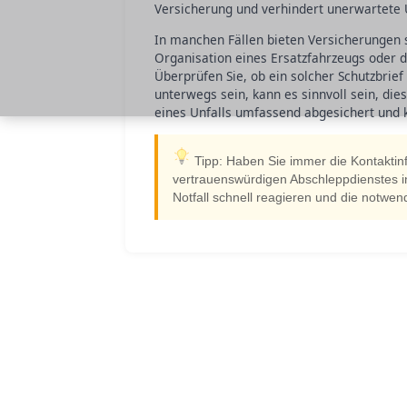
Versicherung und verhindert unerwartete
In manchen Fällen bieten Versicherungen sp
Organisation eines Ersatzfahrzeugs oder 
Überprüfen Sie, ob ein solcher Schutzbrief 
unterwegs sein, kann es sinnvoll sein, dies
eines Unfalls umfassend abgesichert und 
Tipp: Haben Sie immer die Kontaktin
vertrauenswürdigen Abschleppdienstes i
Notfall schnell reagieren und die notwendi