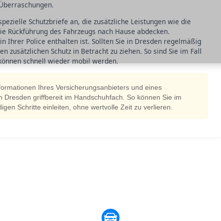
 Überraschungen.
ezielle Schutzbriefe an, die zusätzliche Leistungen wie die
die Rückführung des Fahrzeugs nach Hause abdecken.
in Ihrer Police enthalten ist. Sollten Sie in Dresden regelmäßig
en zusätzlichen Schutz in Betracht zu ziehen. So sind Sie im Fall
können schnell wieder mobil werden.
formationen Ihres Versicherungsanbieters und eines
n Dresden griffbereit im Handschuhfach. So können Sie im
gen Schritte einleiten, ohne wertvolle Zeit zu verlieren.