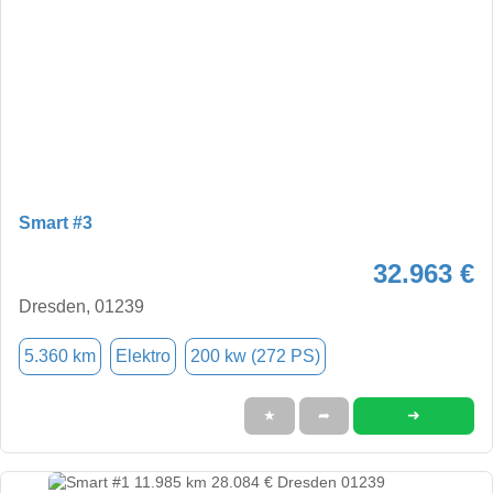
Smart #3
32.963 €
Dresden, 01239
5.360 km
Elektro
200 kw (272 PS)
➜
★
➦