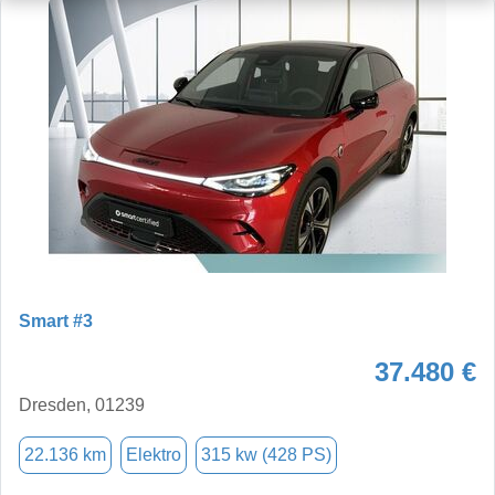
Smart #3
37.480 €
Dresden, 01239
22.136 km
Elektro
315 kw (428 PS)