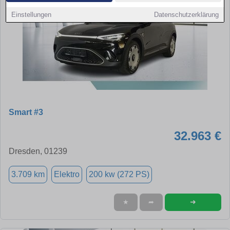
Einstellungen
Datenschutzerklärung
Smart #3
32.963 €
Dresden, 01239
3.709 km
Elektro
200 kw (272 PS)
➜
★
➦