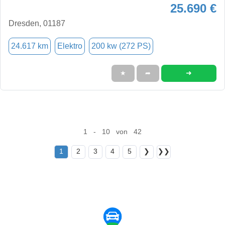
25.690 €
Dresden, 01187
24.617 km
Elektro
200 kw (272 PS)
➜
★
➦
1 - 10 von 42
1
2
3
4
5
❯
❯❯