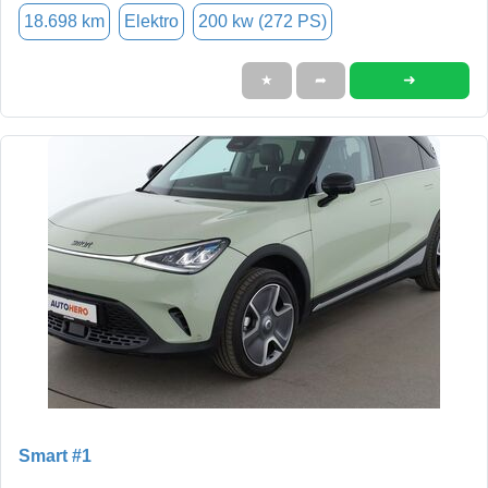
18.698 km
Elektro
200 kw (272 PS)
➜
★
➦
Smart #1