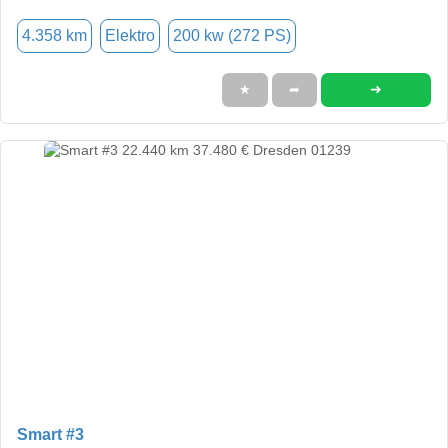
4.358 km
Elektro
200 kw (272 PS)
➜
★
➦
Smart #3