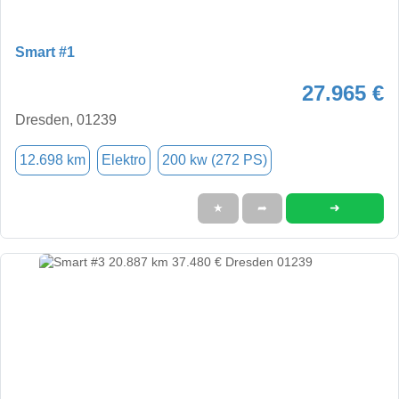
Smart #1
27.965 €
Dresden, 01239
12.698 km
Elektro
200 kw (272 PS)
➜
★
➦