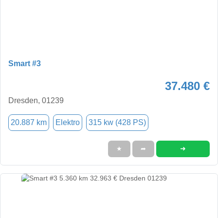
Smart #3
37.480 €
Dresden, 01239
20.887 km
Elektro
315 kw (428 PS)
➜
★
➦