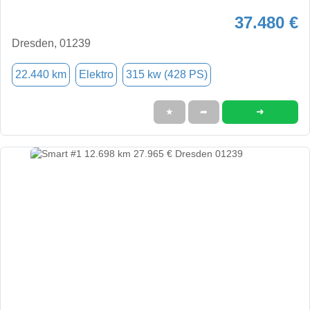
37.480 €
Dresden, 01239
22.440 km
Elektro
315 kw (428 PS)
➜
★
➦