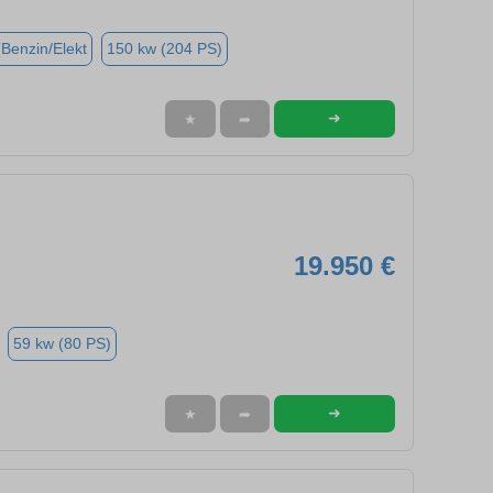
(Benzin/Elekt
150 kw (204 PS)
➜
★
➦
19.950 €
59 kw (80 PS)
➜
★
➦