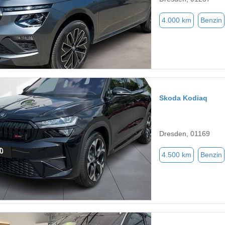
4.000 km
Benzin
Skoda Kodiaq
Dresden, 01169
4.500 km
Benzin