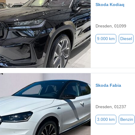
Skoda Kodiaq
Dresden, 01099
9.000 km
Diesel
Skoda Fabia
Dresden, 01237
3.000 km
Benzin