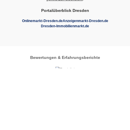
Portalüberblick Dresden
Onlinemarkt-Dresden.de
Anzeigenmarkt-Dresden.de
Dresden-Immobilienmarkt.de
Bewertungen & Erfahrungsberichte
Autos-im-Umkreis.de
Zentrales Regionalportal