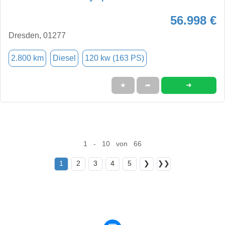
56.998 €
Dresden, 01277
2.800 km
Diesel
120 kw (163 PS)
➜
★
➦
1 - 10 von 66
1
2
3
4
5
❯
❯❯