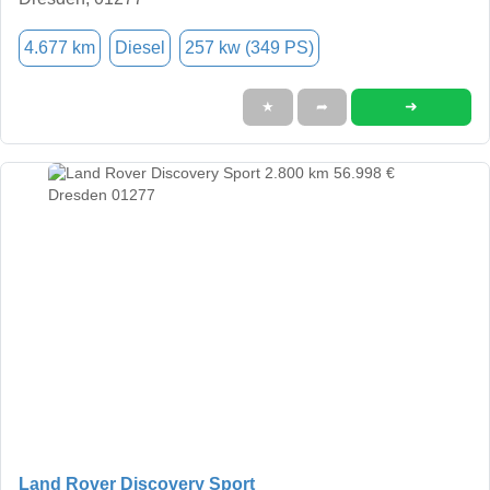
4.677 km
Diesel
257 kw (349 PS)
➜
★
➦
Land Rover Discovery Sport