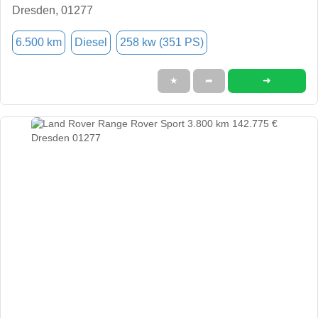
Dresden, 01277
6.500 km
Diesel
258 kw (351 PS)
➜
★
➦