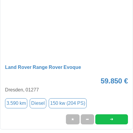
Land Rover Range Rover Evoque
59.850 €
Dresden, 01277
3.590 km
Diesel
150 kw (204 PS)
➜
★
➦