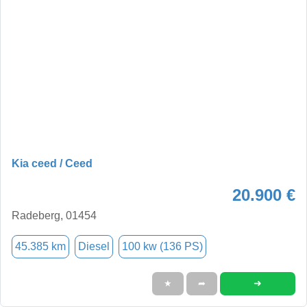
Kia ceed / Ceed
20.900 €
Radeberg, 01454
45.385 km
Diesel
100 kw (136 PS)
➜
★
➦