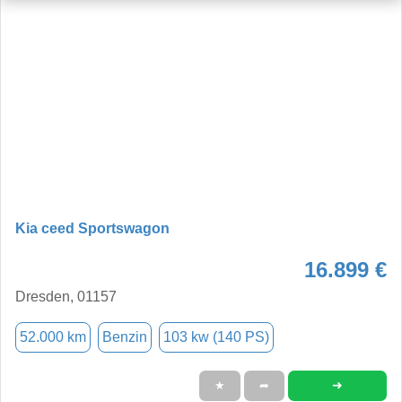
Kia ceed Sportswagon
16.899 €
Dresden, 01157
52.000 km
Benzin
103 kw (140 PS)
➜
★
➦