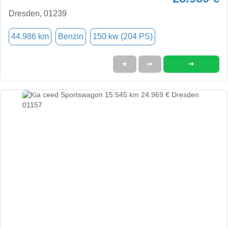
Dresden, 01239
44.986 km
Benzin
150 kw (204 PS)
➜
★
➦