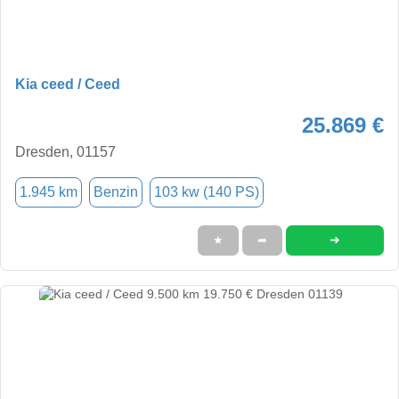
Kia ceed / Ceed
25.869 €
Dresden, 01157
1.945 km
Benzin
103 kw (140 PS)
➜
★
➦