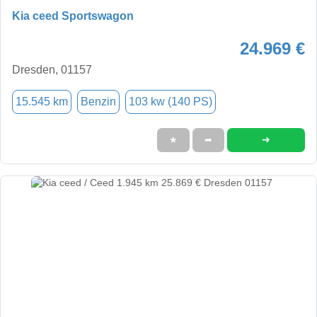
Kia ceed Sportswagon
24.969 €
Dresden, 01157
15.545 km
Benzin
103 kw (140 PS)
➜
★
➦