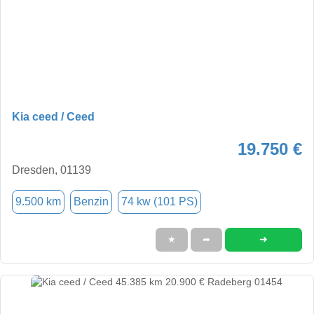
Kia ceed / Ceed
19.750 €
Dresden, 01139
9.500 km
Benzin
74 kw (101 PS)
➜
★
➦