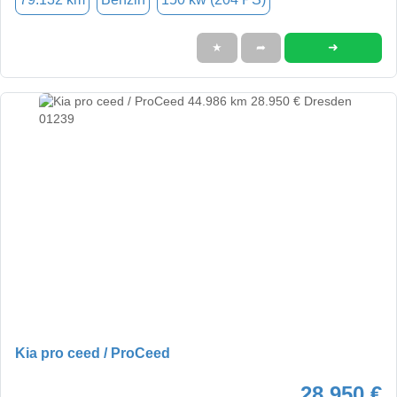
➜
★
➦
Kia pro ceed / ProCeed
28.950 €