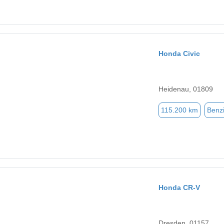
Honda Civic
Heidenau, 01809
115.200 km
Benz
Honda CR-V
Dresden, 01157