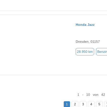
Honda Jazz
Dresden, 01157
28.950 km
Benzi
1 - 10 von 42
1
2
3
4
5