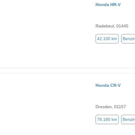
Honda HR-V
Radebeul, 01445
42.100 km
Benzi
Honda CR-V
Dresden, 01157
78.180 km
Benzi