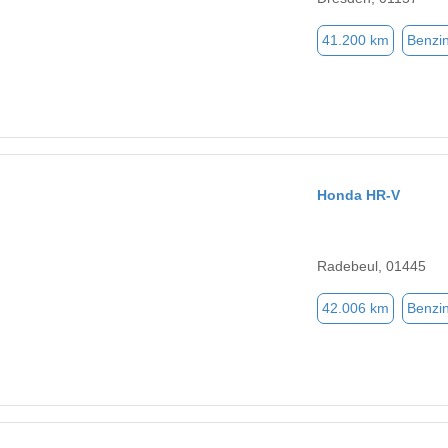
41.200 km
Benzi
Honda HR-V
Radebeul, 01445
42.006 km
Benzi