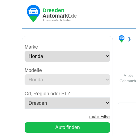
Dresden
Automarkt
.de
Autos einfach finden
❯
Marke
Modelle
Mit der
Gebraucht
Ort, Region oder PLZ
mehr Filter
Auto finden