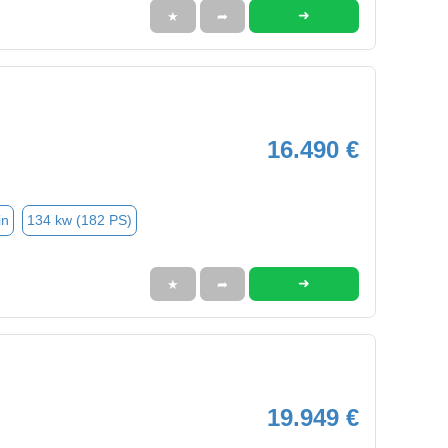
➜
★
➦
16.490 €
in
134 kw (182 PS)
➜
★
➦
19.949 €