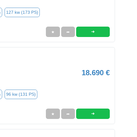
n
127 kw (173 PS)
➜
★
➦
18.690 €
n
96 kw (131 PS)
➜
★
➦