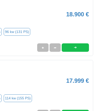
18.900 €
n
96 kw (131 PS)
➜
★
➦
17.999 €
n
114 kw (155 PS)