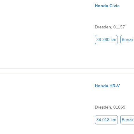
Honda Civic
Dresden, 01157
38.280 km
Benzi
Honda HR-V
Dresden, 01069
84.018 km
Benzi