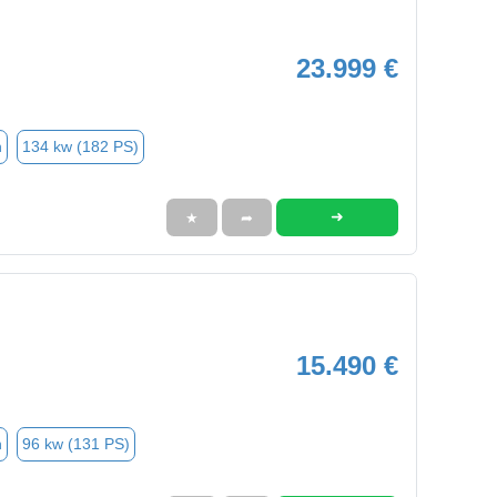
23.999 €
n
134 kw (182 PS)
➜
★
➦
15.490 €
n
96 kw (131 PS)