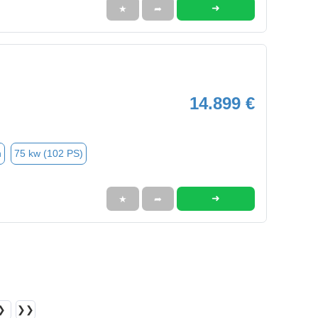
➜
★
➦
14.899 €
n
75 kw (102 PS)
➜
★
➦
❯
❯❯