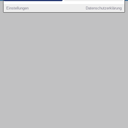
Copyright © 2000 - 2026 | 1A Infosysteme GmbH | Content by: 1a-sites-autos
Einstellungen
Datenschutzerklärung
09.08.2026