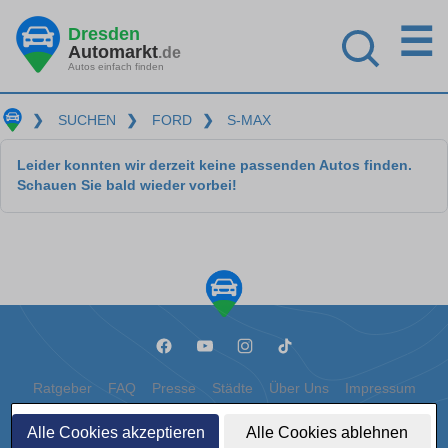
☰
Dresden
Automarkt
.de
Autos einfach finden
❯
SUCHEN
❯
FORD
❯
S-MAX
Leider konnten wir derzeit keine passenden Autos finden.
Schauen Sie bald wieder vorbei!
Ratgeber
FAQ
Presse
Städte
Über Uns
Impressum
Datenschutz
Cookies
Alle Cookies akzeptieren
Alle Cookies ablehnen