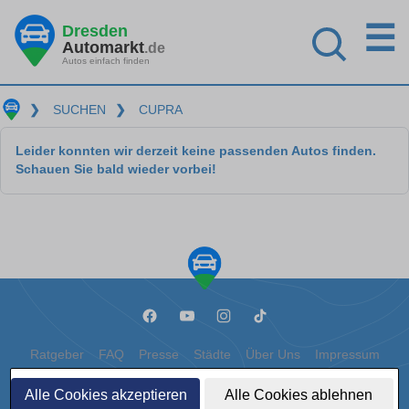
☰
Dresden
Automarkt
.de
Autos einfach finden
❯
SUCHEN
❯
CUPRA
Leider konnten wir derzeit keine passenden Autos finden.
Schauen Sie bald wieder vorbei!
Ratgeber
FAQ
Presse
Städte
Über Uns
Impressum
Datenschutz
Cookies
Alle Cookies akzeptieren
Alle Cookies ablehnen