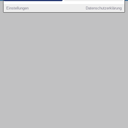
Copyright © 2000 - 2026 | 1A Infosysteme GmbH | Content by: 1a-sites-autos
Einstellungen
Datenschutzerklärung
09.08.2026