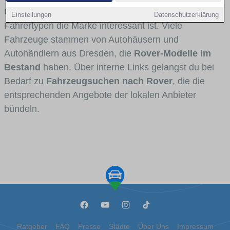
Umlandverkehr zu sehen sind und für welche
Einstellungen
Datenschutzerklärung
Fahrertypen die Marke interessant ist. Viele
Fahrzeuge stammen von Autohäusern und
Autohändlern aus Dresden, die
Rover-Modelle im
Bestand
haben. Über interne Links gelangst du bei
Bedarf zu
Fahrzeugsuchen nach Rover
, die die
entsprechenden Angebote der lokalen Anbieter
bündeln.
Ratgeber
FAQ
Presse
Städte
Über Uns
Impressum