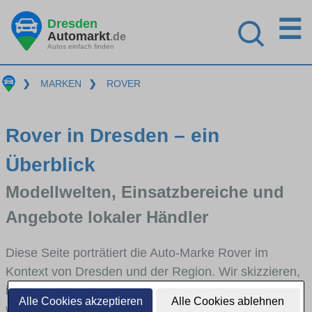
☰
Dresden
Automarkt
.de
Autos einfach finden
❯
MARKEN
❯
ROVER
Rover in Dresden – ein
Überblick
Modellwelten, Einsatzbereiche und
Angebote lokaler Händler
Diese Seite porträtiert die Auto-Marke Rover im
Kontext von Dresden und der Region. Wir skizzieren,
in welchen Fahrzeugklassen Rover stark vertreten ist,
Alle Cookies akzeptieren
Alle Cookies ablehnen
welche Modellreihen häufig im Stadt- und